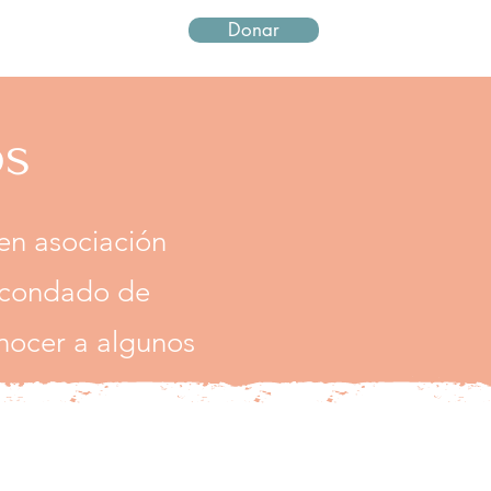
Donar
Iniciar sesió
os
en asociación
l condado de
onocer a algunos