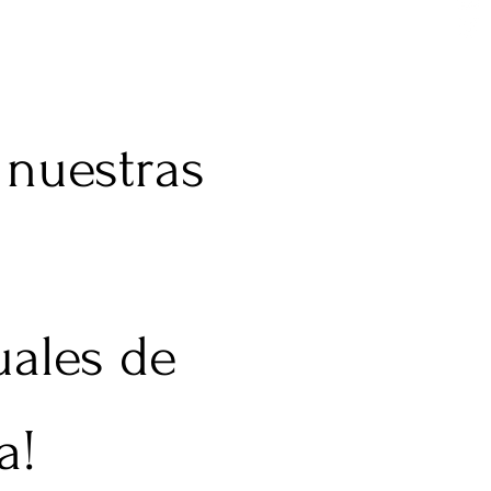
 nuestras
uales de
a!