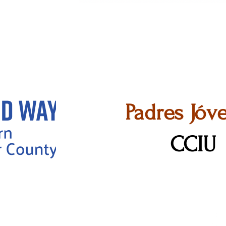
Padres Jóv
CCIU