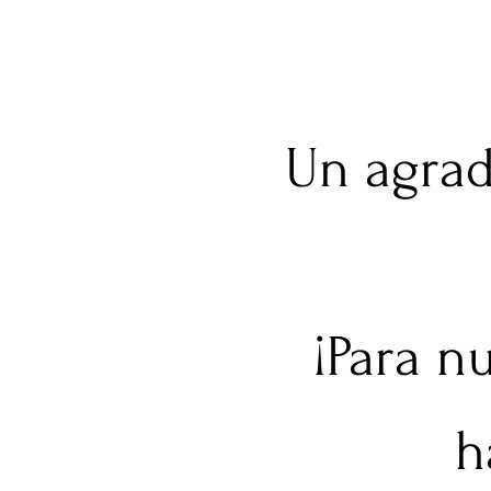
Un agrad
¡Para n
h