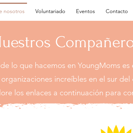
e nosotros
Voluntariado
Eventos
Contacto
uestros Compañer
 de lo que hacemos en YoungMoms es 
 organizaciones increíbles en el sur de
lore los enlaces a continuación para c
de nuestros socios locales!